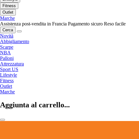
Fitness
Outlet
Marche
Assistenza post-vendita in Francia
Pagamento sicuro
Reso facile
Cerca
Novità
Abbigliamento
Scarpe
NBA
Palloni
Attrezzatura
Sport US
Lifestyle
Fitness
Outlet
Marche
Aggiunta al carrello...