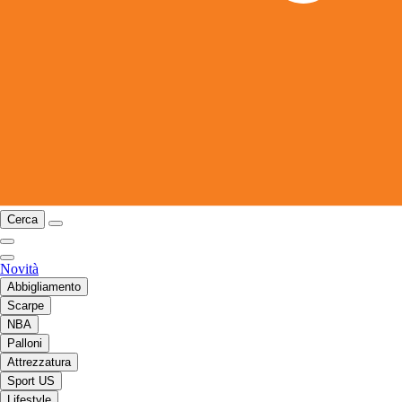
Cerca
Novità
Abbigliamento
Scarpe
NBA
Palloni
Attrezzatura
Sport US
Lifestyle