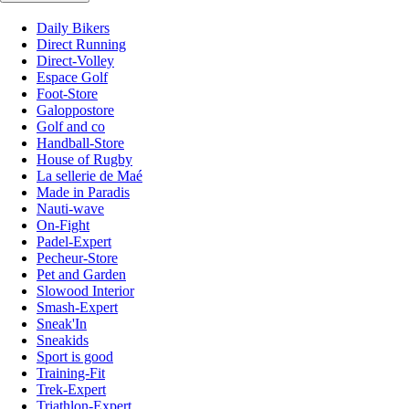
Daily Bikers
Direct Running
Direct-Volley
Espace Golf
Foot-Store
Galoppostore
Golf and co
Handball-Store
House of Rugby
La sellerie de Maé
Made in Paradis
Nauti-wave
On-Fight
Padel-Expert
Pecheur-Store
Pet and Garden
Slowood Interior
Smash-Expert
Sneak'In
Sneakids
Sport is good
Training-Fit
Trek-Expert
Triathlon-Expert