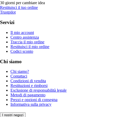
30 giorni per cambiare idea
Restituisci il tuo ordine
Trustpilot
Servizi
Il mio account
Centro assistenza
Traccia il mio ordine
Restituisci il mio ordine
Codici sconto
Chi siamo
Chi siamo?
Contattaci
Condizioni di vendita
Restituzioni e rimborsi
Esclusione di responsabilità legale
Metodi di pagamento
Prezzi e opzioni di consegna
Informativa sulla privacy
I nostri negozi