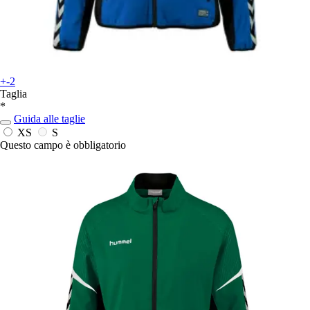
+-2
Taglia
*
Guida alle taglie
XS
S
Questo campo è obbligatorio