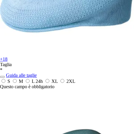
+18
Taglia
*
Guida alle taglie
S
M
L
24h
XL
2XL
Questo campo è obbligatorio