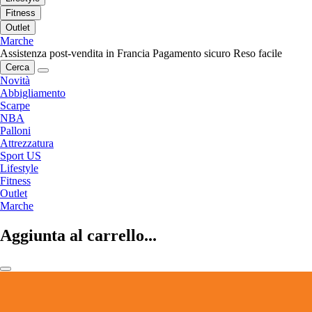
Fitness
Outlet
Marche
Assistenza post-vendita in Francia
Pagamento sicuro
Reso facile
Cerca
Novità
Abbigliamento
Scarpe
NBA
Palloni
Attrezzatura
Sport US
Lifestyle
Fitness
Outlet
Marche
Aggiunta al carrello...