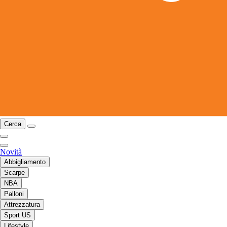
Cerca
Novità
Abbigliamento
Scarpe
NBA
Palloni
Attrezzatura
Sport US
Lifestyle