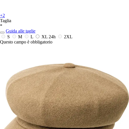
+2
Taglia
*
Guida alle taglie
S
M
L
XL
24h
2XL
Questo campo è obbligatorio