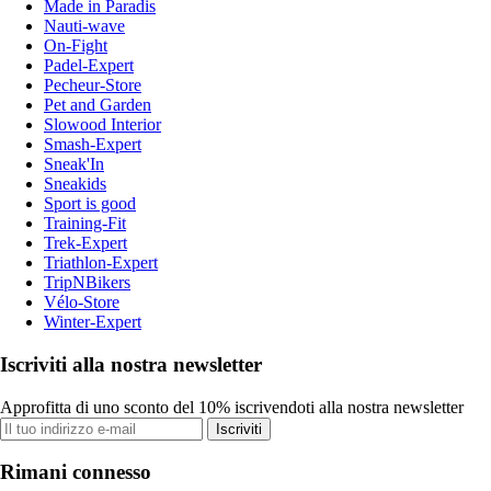
Made in Paradis
Nauti-wave
On-Fight
Padel-Expert
Pecheur-Store
Pet and Garden
Slowood Interior
Smash-Expert
Sneak'In
Sneakids
Sport is good
Training-Fit
Trek-Expert
Triathlon-Expert
TripNBikers
Vélo-Store
Winter-Expert
Iscriviti alla nostra newsletter
Approfitta di uno sconto del 10% iscrivendoti alla nostra newsletter
Iscriviti
Rimani connesso