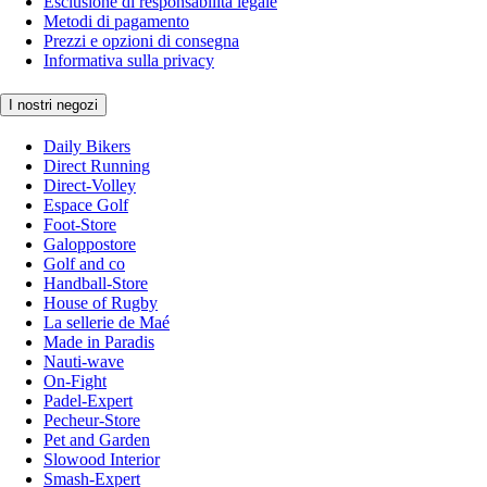
Esclusione di responsabilità legale
Metodi di pagamento
Prezzi e opzioni di consegna
Informativa sulla privacy
I nostri negozi
Daily Bikers
Direct Running
Direct-Volley
Espace Golf
Foot-Store
Galoppostore
Golf and co
Handball-Store
House of Rugby
La sellerie de Maé
Made in Paradis
Nauti-wave
On-Fight
Padel-Expert
Pecheur-Store
Pet and Garden
Slowood Interior
Smash-Expert