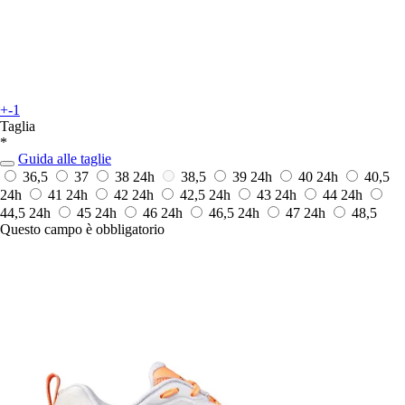
+-1
Taglia
*
Guida alle taglie
36,5
37
38
24h
38,5
39
24h
40
24h
40,5
24h
41
24h
42
24h
42,5
24h
43
24h
44
24h
44,5
24h
45
24h
46
24h
46,5
24h
47
24h
48,5
Questo campo è obbligatorio