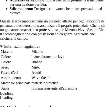
Aderenza eccezionale:
Suola esterna in gomma non marcante
per una trazione perfetta.
Stile moderno:
Design accattivante che unisce prestazioni ed
estetica.
Queste scarpe rappresentano un prezioso alleato per ogni giocatore di
pallamano desideroso di massimizzare il proprio potenziale. Che tu sia
un giocatore amatoriale o professionista, le Mizuno Wave Stealth Elite
ti accompagneranno con prestazioni ed eleganza ogni volta che
calcherai il campo.
Informazioni aggiuntive
Marchio
Mizuno
Colore
bianco/arancione lava
Colore
Bianco
Sesso
Misto
Fascia d'età
Adulti
Assortimento
Wave Stealth
Materiale principale
materiale sintetico
Suola
gomma resistente all'abrasione
Loading...
Loading...