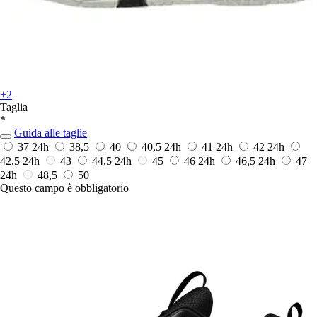
+2
Taglia
*
Guida alle taglie
37
24h
38,5
40
40,5
24h
41
24h
42
24h
42,5
24h
43
44,5
24h
45
46
24h
46,5
24h
47
24h
48,5
50
Questo campo è obbligatorio