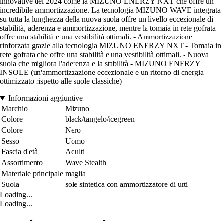
innovative del 2024 come la MIZUNO ENERZY NXT che offre un
incredibile ammortizzazione. La tecnologia MIZUNO WAVE integrata
su tutta la lunghezza della nuova suola offre un livello eccezionale di
stabilità, aderenza e ammortizzazione, mentre la tomaia in rete gofrata
offre una stabilità e una vestibilità ottimali. - Ammortizzazione
rinforzata grazie alla tecnologia MIZUNO ENERZY NXT - Tomaia in
rete gofrata che offre una stabilità e una vestibilità ottimali. - Nuova
suola che migliora l'aderenza e la stabilità - MIZUNO ENERZY
INSOLE (un'ammortizzazione eccezionale e un ritorno di energia
ottimizzato rispetto alle suole classiche)
Informazioni aggiuntive
Marchio
Mizuno
Colore
black/tangelo/icegreen
Colore
Nero
Sesso
Uomo
Fascia d'età
Adulti
Assortimento
Wave Stealth
Materiale principale
maglia
Suola
sole sintetica con ammortizzatore di urti
Loading...
Loading...