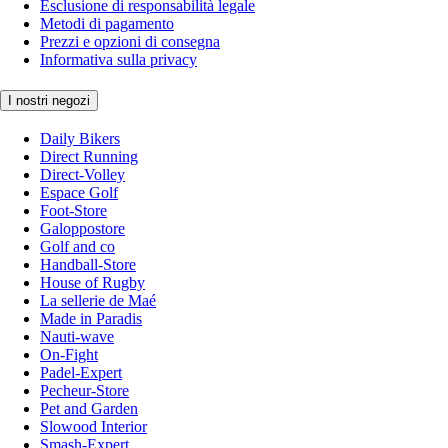
Esclusione di responsabilità legale
Metodi di pagamento
Prezzi e opzioni di consegna
Informativa sulla privacy
I nostri negozi
Daily Bikers
Direct Running
Direct-Volley
Espace Golf
Foot-Store
Galoppostore
Golf and co
Handball-Store
House of Rugby
La sellerie de Maé
Made in Paradis
Nauti-wave
On-Fight
Padel-Expert
Pecheur-Store
Pet and Garden
Slowood Interior
Smash-Expert