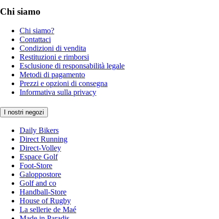
Chi siamo
Chi siamo?
Contattaci
Condizioni di vendita
Restituzioni e rimborsi
Esclusione di responsabilità legale
Metodi di pagamento
Prezzi e opzioni di consegna
Informativa sulla privacy
I nostri negozi
Daily Bikers
Direct Running
Direct-Volley
Espace Golf
Foot-Store
Galoppostore
Golf and co
Handball-Store
House of Rugby
La sellerie de Maé
Made in Paradis