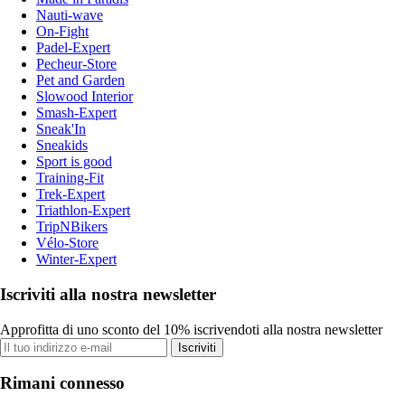
Nauti-wave
On-Fight
Padel-Expert
Pecheur-Store
Pet and Garden
Slowood Interior
Smash-Expert
Sneak'In
Sneakids
Sport is good
Training-Fit
Trek-Expert
Triathlon-Expert
TripNBikers
Vélo-Store
Winter-Expert
Iscriviti alla nostra newsletter
Approfitta di uno sconto del 10% iscrivendoti alla nostra newsletter
Iscriviti
Rimani connesso