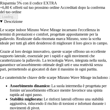
Risparmia 5%
con il codice
EXTRA
+6,80 €
offerti sul tuo prossimo ordine
Accreditati dopo la conferma
del tuo ordine
Loading...
Descrizione
Le scarpe indoor Mizuno Wave Mirage incarnano l'eccellenza in
termini di prestazioni e comfort, progettate appositamente per la
pallavolo. Realizzate dalla rinomata marca Mizuno, sono la scelta
ideale per tutti gli atleti desiderosi di migliorare il loro gioco in campo.
Grazie al loro design innovativo, queste scarpe offrono un eccellente
supporto laterale, essenziale per i rapidi e agili movimenti che
caratterizzano la pallavolo. La tecnologia Wave, integrata nella suola,
garantisce un'assorbimento ottimale degli urti e una reattività senza
pari, permettendo ai giocatori di dare il massimo in ogni partita.
Le caratteristiche chiave delle scarpe Mizuno Wave Mirage includono :
Assorbimento dinamico:
La suola intermedia è progettata per
fornire un'assorbimento efficace mentre favorisce una spinta
rapida ad ogni passo.
Stabilità migliorata:
Le rinforzi laterali offrono una stabilità
aggiuntiva, riducendo il rischio di torsioni e infortuni durante i
movimenti di pivot.