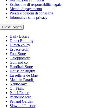
Restituzioni e rimborsi
Esclusione di responsabilità legale
Metodi di pagamento
Prezzi e opzioni di consegna
Informativa sulla privacy
I nostri negozi
Daily Bikers
Direct Running
Direct-Volley
Espace Golf
Foot-Store
Galoppostore
Golf and co
Handball-Store
House of Rugby
La sellerie de Maé
Made in Paradis
Nauti-wave
On-Fight
Padel-Expert
Pecheur-Store
Pet and Garden
Slowood Interior