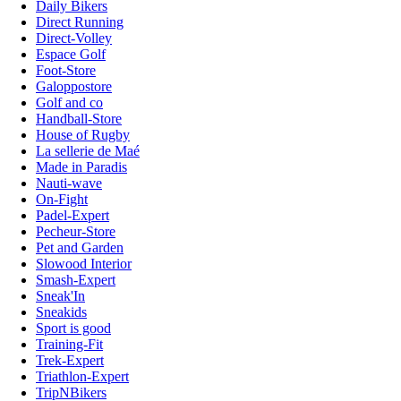
Daily Bikers
Direct Running
Direct-Volley
Espace Golf
Foot-Store
Galoppostore
Golf and co
Handball-Store
House of Rugby
La sellerie de Maé
Made in Paradis
Nauti-wave
On-Fight
Padel-Expert
Pecheur-Store
Pet and Garden
Slowood Interior
Smash-Expert
Sneak'In
Sneakids
Sport is good
Training-Fit
Trek-Expert
Triathlon-Expert
TripNBikers