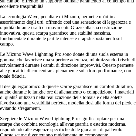
sul campo, offrendo un supporto ottimale garantendo al contempo una
eccellente traspirabilità.
La tecnologia Wave, peculiare di Mizuno, permette un'ottima
assorbimento degli urti, offrendo così una sensazione di leggerezza e
rapidità durante i salti e i movimenti. Grazie alla sua costruzione
innovativa, questa scarpa garantisce una stabilità massima,
fondamentale durante le partite intense e i rapidi spostamenti sul
campo.
Le Mizuno Wave Lightning Pro sono dotate di una suola esterna in
gomma, che favorisce una superiore aderenza, minimizzando i rischi di
scivolamenti durante i cambi di direzione improvvisi. Questo permette
alle giocatrici di concentrarsi pienamente sulla loro performance, con
totale fiducia.
Il design ergonomico di queste scarpe garantisce un comfort duraturo,
anche durante le lunghe ore di allenamento o competizione. I materiali
di qualità utilizzati nella realizzazione della tomaia e della soletta
favoriscono una vestibilità perfetta, modellandosi alla forma del piede e
evitando sfregamenti.
Scegliere le Mizuno Wave Lightning Pro significa optare per una
scarpa che combina tecnologia all'avanguardia e estetica moderna,
rispondendo alle esigenze specifiche delle giocatrici di pallavolo.
Queste scarpe diventeranno rapidamente un componente