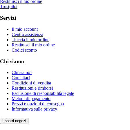
Restituisci il tuo ordine
Trustpilot
Servizi
Il mio account
Centro assistenza
Traccia il mio ordine
Restituisci il mio ordine
Codici sconto
Chi siamo
Chi siamo?
Contattaci
Condizioni di vendita
Restituzioni e rimborsi
Esclusione di responsabilità legale
Metodi di pagamento
Prezzi e opzioni di consegna
Informativa sulla privacy
I nostri negozi