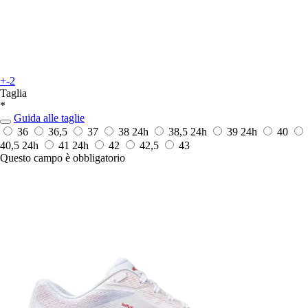
+-2
Taglia
*
Guida alle taglie
36
36,5
37
38
24h
38,5
24h
39
24h
40
40,5
24h
41
24h
42
42,5
43
Questo campo è obbligatorio