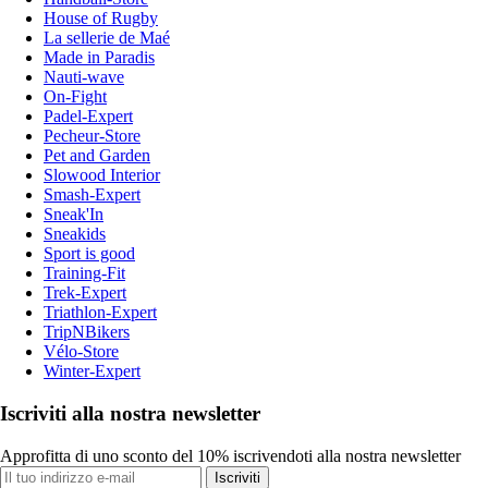
House of Rugby
La sellerie de Maé
Made in Paradis
Nauti-wave
On-Fight
Padel-Expert
Pecheur-Store
Pet and Garden
Slowood Interior
Smash-Expert
Sneak'In
Sneakids
Sport is good
Training-Fit
Trek-Expert
Triathlon-Expert
TripNBikers
Vélo-Store
Winter-Expert
Iscriviti alla nostra newsletter
Approfitta di uno sconto del 10% iscrivendoti alla nostra newsletter
Iscriviti