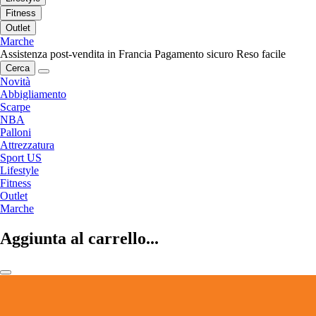
Fitness
Outlet
Marche
Assistenza post-vendita in Francia
Pagamento sicuro
Reso facile
Cerca
Novità
Abbigliamento
Scarpe
NBA
Palloni
Attrezzatura
Sport US
Lifestyle
Fitness
Outlet
Marche
Aggiunta al carrello...