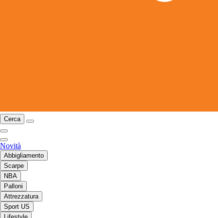
Cerca
Novità
Abbigliamento
Scarpe
NBA
Palloni
Attrezzatura
Sport US
Lifestyle