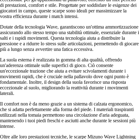
di prestazioni, comfort e stile. Progettate per soddisfare le esigenze dei
giocatori in campo, queste scarpe sono ideali per massimizzare la
vostra efficienza durante i match intensi.
Dotate della tecnologia Wave, garantiscono un'ottima ammortizzazione
assicurando allo stesso tempo una stabilità ottimale, essenziale durante i
salti e i rapidi movimenti. Questa tecnologia aiuta a distribuire la
pressione e a ridurre lo stress sulle articolazioni, permettendo di giocare
più a lungo senza avvertire una fatica eccessiva.
La suola esterna è realizzata in gomma di alta qualità, offrendo
un'aderenza ottimale sulle superfici di gioco. Ciò consente
un'eccezionale trazione che aiuta a evitare scivolamenti durante i
movimenti rapidi, che è cruciale nella pallavolo dove ogni punto è
fondamentale. Inoltre, il design della suola favorisce una risposta
eccezionale al suolo, migliorando la reattività durante i movimenti
laterali.
Il comfort non è da meno grazie a un sistema di calzata ergonomico,
che si adatta perfettamente alla forma del piede. I materiali traspiranti
utilizzati nella tomaia permettono una circolazione d'aria adeguata,
mantenendo i tuoi piedi freschi e asciutti anche durante le sessioni più
intense.
Oltre alle loro prestazioni tecniche, le scarpe Mizuno Wave Lightning