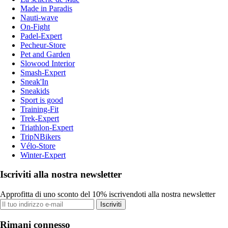
Made in Paradis
Nauti-wave
On-Fight
Padel-Expert
Pecheur-Store
Pet and Garden
Slowood Interior
Smash-Expert
Sneak'In
Sneakids
Sport is good
Training-Fit
Trek-Expert
Triathlon-Expert
TripNBikers
Vélo-Store
Winter-Expert
Iscriviti alla nostra newsletter
Approfitta di uno sconto del 10% iscrivendoti alla nostra newsletter
Iscriviti
Rimani connesso