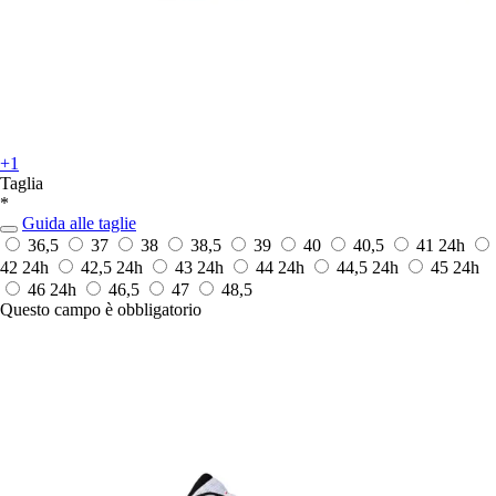
+1
Taglia
*
Guida alle taglie
36,5
37
38
38,5
39
40
40,5
41
24h
42
24h
42,5
24h
43
24h
44
24h
44,5
24h
45
24h
46
24h
46,5
47
48,5
Questo campo è obbligatorio