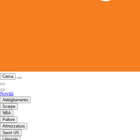
Cerca
Novità
Abbigliamento
Scarpe
NBA
Palloni
Attrezzatura
Sport US
Lifestyle