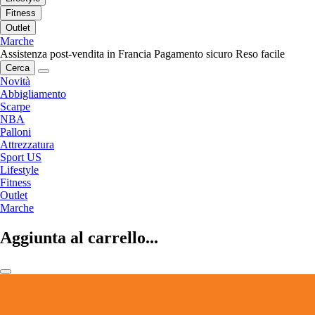
Fitness
Outlet
Marche
Assistenza post-vendita in Francia
Pagamento sicuro
Reso facile
Cerca
Novità
Abbigliamento
Scarpe
NBA
Palloni
Attrezzatura
Sport US
Lifestyle
Fitness
Outlet
Marche
Aggiunta al carrello...