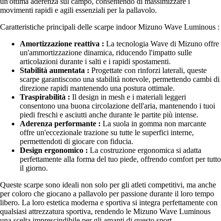
un'ottima aderenza sul campo, consentendo di massimizzare i
movimenti rapidi e agili essenziali per la pallavolo.
Caratteristiche principali delle scarpe indoor Mizuno Wave Luminous :
Amortizzazione reattiva :
La tecnologia Wave di Mizuno offre
un'ammortizzazione dinamica, riducendo l'impatto sulle
articolazioni durante i salti e i rapidi spostamenti.
Stabilità aumentata :
Progettate con rinforzi laterali, queste
scarpe garantiscono una stabilità notevole, permettendo cambi di
direzione rapidi mantenendo una postura ottimale.
Traspirabilità :
Il design in mesh e i materiali leggeri
consentono una buona circolazione dell'aria, mantenendo i tuoi
piedi freschi e asciutti anche durante le partite più intense.
Aderenza performante :
La suola in gomma non marcante
offre un'eccezionale trazione su tutte le superfici interne,
permettendoti di giocare con fiducia.
Design ergonomico :
La costruzione ergonomica si adatta
perfettamente alla forma del tuo piede, offrendo comfort per tutto
il giorno.
Queste scarpe sono ideali non solo per gli atleti competitivi, ma anche
per coloro che giocano a pallavolo per passione durante il loro tempo
libero. La loro estetica moderna e sportiva si integra perfettamente con
qualsiasi attrezzatura sportiva, rendendo le Mizuno Wave Luminous
una scelta imprescindibile per gli amanti di questo sport.