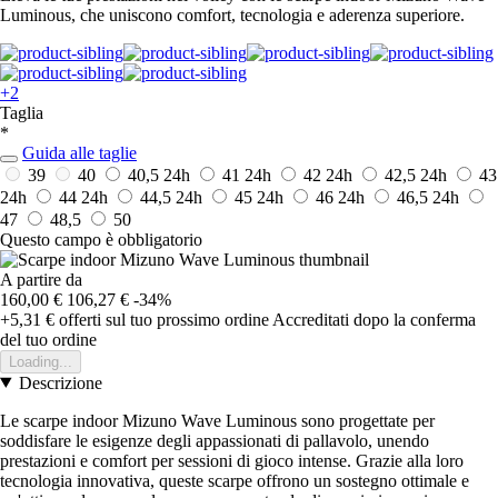
Luminous, che uniscono comfort, tecnologia e aderenza superiore.
+2
Taglia
*
Guida alle taglie
39
40
40,5
24h
41
24h
42
24h
42,5
24h
43
24h
44
24h
44,5
24h
45
24h
46
24h
46,5
24h
47
48,5
50
Questo campo è obbligatorio
A partire da
160,00 €
106,27 €
-34%
+5,31 €
offerti sul tuo prossimo ordine
Accreditati dopo la conferma
del tuo ordine
Loading...
Descrizione
Le scarpe indoor Mizuno Wave Luminous sono progettate per
soddisfare le esigenze degli appassionati di pallavolo, unendo
prestazioni e comfort per sessioni di gioco intense. Grazie alla loro
tecnologia innovativa, queste scarpe offrono un sostegno ottimale e