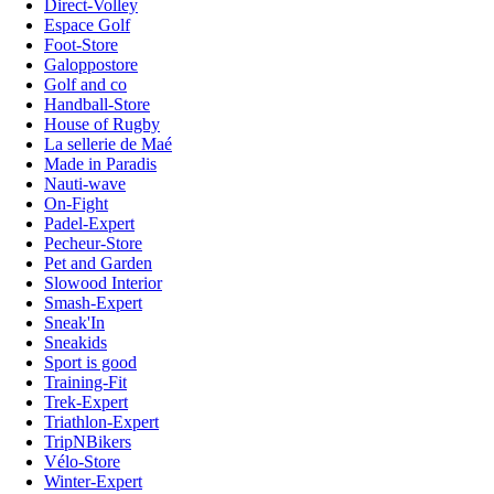
Direct-Volley
Espace Golf
Foot-Store
Galoppostore
Golf and co
Handball-Store
House of Rugby
La sellerie de Maé
Made in Paradis
Nauti-wave
On-Fight
Padel-Expert
Pecheur-Store
Pet and Garden
Slowood Interior
Smash-Expert
Sneak'In
Sneakids
Sport is good
Training-Fit
Trek-Expert
Triathlon-Expert
TripNBikers
Vélo-Store
Winter-Expert