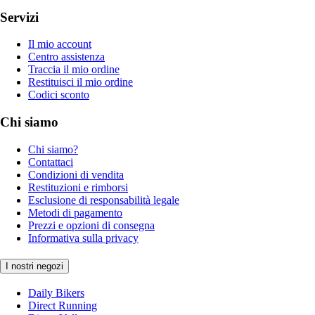
Servizi
Il mio account
Centro assistenza
Traccia il mio ordine
Restituisci il mio ordine
Codici sconto
Chi siamo
Chi siamo?
Contattaci
Condizioni di vendita
Restituzioni e rimborsi
Esclusione di responsabilità legale
Metodi di pagamento
Prezzi e opzioni di consegna
Informativa sulla privacy
I nostri negozi
Daily Bikers
Direct Running