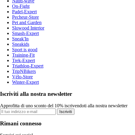
Nauti-wave
On-Fight
Padel-Expert
Pecheur-Store
Pet and Garden
Slowood Interior
Smash-Expert
Sneak'In
Sneakids
Sport is good
Training-Fit
Trek-Expert
Triathlon-Expert
TripNBikers
Vélo-Store
Winter-Expert
Iscriviti alla nostra newsletter
Approfitta di uno sconto del 10% iscrivendoti alla nostra newsletter
Iscriviti
Rimani connesso