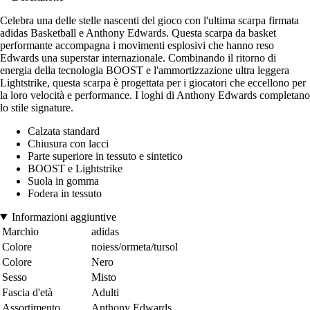
Celebra una delle stelle nascenti del gioco con l'ultima scarpa firmata
adidas Basketball e Anthony Edwards. Questa scarpa da basket
performante accompagna i movimenti esplosivi che hanno reso
Edwards una superstar internazionale. Combinando il ritorno di
energia della tecnologia BOOST e l'ammortizzazione ultra leggera
Lightstrike, questa scarpa è progettata per i giocatori che eccellono per
la loro velocità e performance. I loghi di Anthony Edwards completano
lo stile signature.
Calzata standard
Chiusura con lacci
Parte superiore in tessuto e sintetico
BOOST e Lightstrike
Suola in gomma
Fodera in tessuto
Informazioni aggiuntive
Marchio
adidas
Colore
noiess/ormeta/tursol
Colore
Nero
Sesso
Misto
Fascia d'età
Adulti
Assortimento
Anthony Edwards