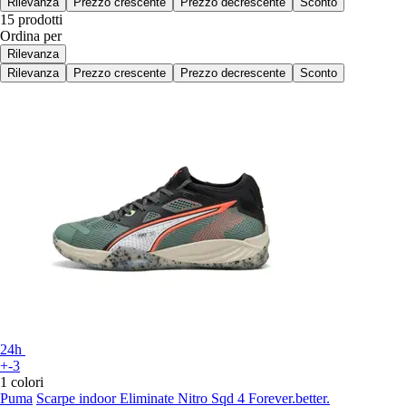
Rilevanza
Prezzo crescente
Prezzo decrescente
Sconto
15 prodotti
Ordina per
Rilevanza
Rilevanza
Prezzo crescente
Prezzo decrescente
Sconto
24h
+-3
1 colori
Puma
Scarpe indoor Eliminate Nitro Sqd 4 Forever.better.