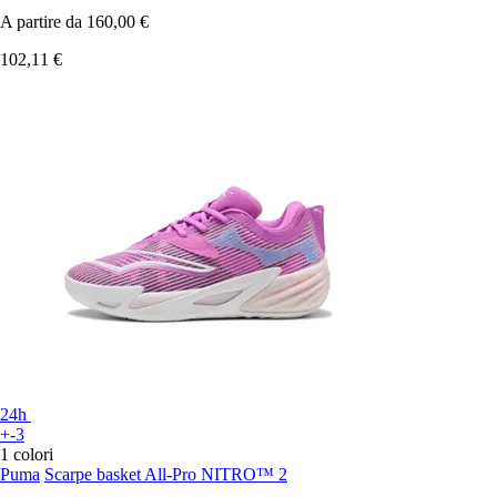
A partire da
160,00 €
102,11 €
24h
+-3
1 colori
Puma
Scarpe basket All-Pro NITRO™ 2