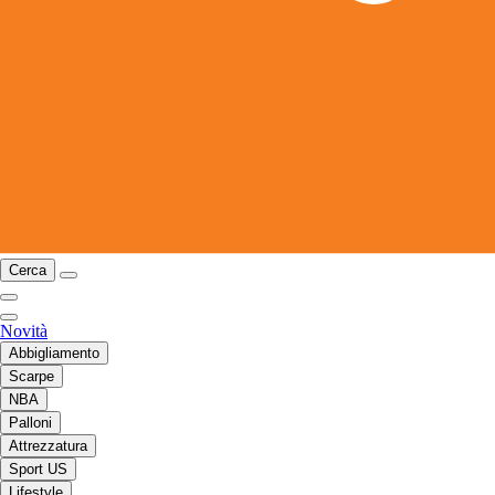
Cerca
Novità
Abbigliamento
Scarpe
NBA
Palloni
Attrezzatura
Sport US
Lifestyle