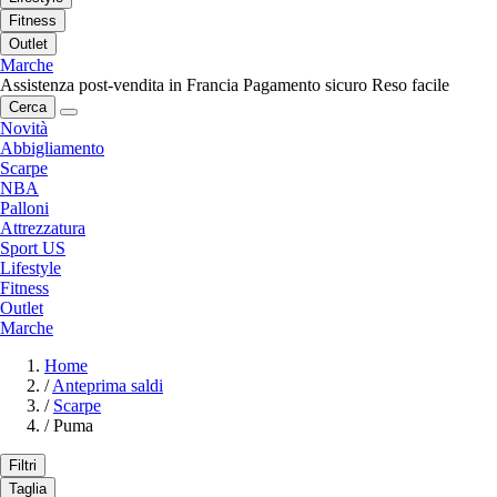
Fitness
Outlet
Marche
Assistenza post-vendita in Francia
Pagamento sicuro
Reso facile
Cerca
Novità
Abbigliamento
Scarpe
NBA
Palloni
Attrezzatura
Sport US
Lifestyle
Fitness
Outlet
Marche
Home
/
Anteprima saldi
/
Scarpe
/
Puma
Filtri
Taglia