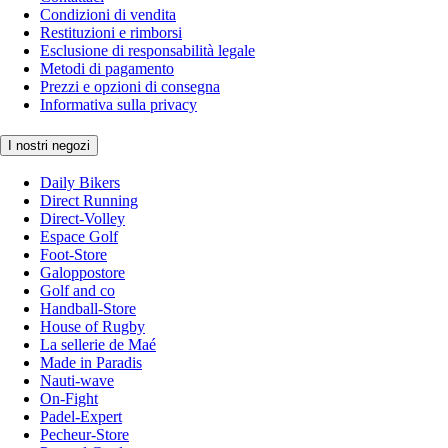
Condizioni di vendita
Restituzioni e rimborsi
Esclusione di responsabilità legale
Metodi di pagamento
Prezzi e opzioni di consegna
Informativa sulla privacy
I nostri negozi
Daily Bikers
Direct Running
Direct-Volley
Espace Golf
Foot-Store
Galoppostore
Golf and co
Handball-Store
House of Rugby
La sellerie de Maé
Made in Paradis
Nauti-wave
On-Fight
Padel-Expert
Pecheur-Store