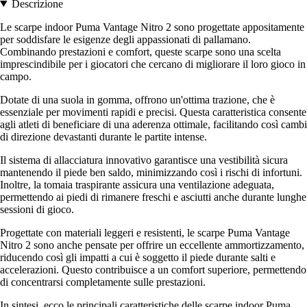
Descrizione
Le scarpe indoor Puma Vantage Nitro 2 sono progettate appositamente
per soddisfare le esigenze degli appassionati di pallamano.
Combinando prestazioni e comfort, queste scarpe sono una scelta
imprescindibile per i giocatori che cercano di migliorare il loro gioco in
campo.
Dotate di una suola in gomma, offrono un'ottima trazione, che è
essenziale per movimenti rapidi e precisi. Questa caratteristica consente
agli atleti di beneficiare di una aderenza ottimale, facilitando così cambi
di direzione devastanti durante le partite intense.
Il sistema di allacciatura innovativo garantisce una vestibilità sicura
mantenendo il piede ben saldo, minimizzando così i rischi di infortuni.
Inoltre, la tomaia traspirante assicura una ventilazione adeguata,
permettendo ai piedi di rimanere freschi e asciutti anche durante lunghe
sessioni di gioco.
Progettate con materiali leggeri e resistenti, le scarpe Puma Vantage
Nitro 2 sono anche pensate per offrire un eccellente ammortizzamento,
riducendo così gli impatti a cui è soggetto il piede durante salti e
accelerazioni. Questo contribuisce a un comfort superiore, permettendo
di concentrarsi completamente sulle prestazioni.
In sintesi, ecco le principali caratteristiche delle scarpe indoor Puma