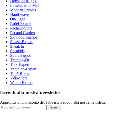
House of Rugby
La sellerie de Maé
Made in Paradis
Nauti-wave
On-Fight
Padel-Expert
Pecheur-Store
Pet and Garden
Slowood Interior
Smash-Expert
Sneak'In
Sneakids
Sport is good
Training-Fit
Trek-Expert
Triathlon-Expert
TripNBikers
Vélo-Store
Winter-Expert
Iscriviti alla nostra newsletter
Approfitta di uno sconto del 10% iscrivendoti alla nostra newsletter
Iscriviti