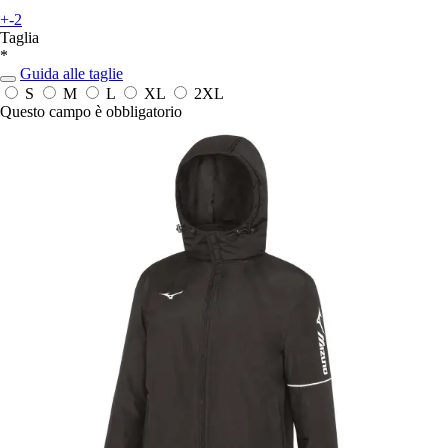
+-2
Taglia
*
Guida alle taglie
S
M
L
XL
2XL
Questo campo è obbligatorio