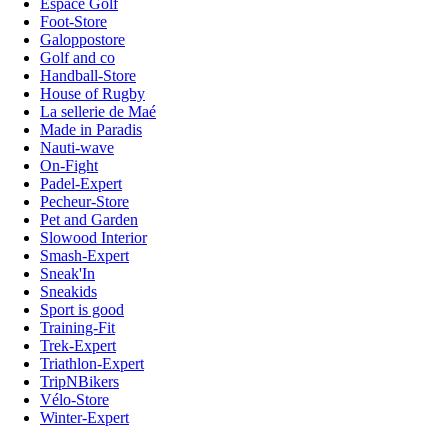
Espace Golf
Foot-Store
Galoppostore
Golf and co
Handball-Store
House of Rugby
La sellerie de Maé
Made in Paradis
Nauti-wave
On-Fight
Padel-Expert
Pecheur-Store
Pet and Garden
Slowood Interior
Smash-Expert
Sneak'In
Sneakids
Sport is good
Training-Fit
Trek-Expert
Triathlon-Expert
TripNBikers
Vélo-Store
Winter-Expert