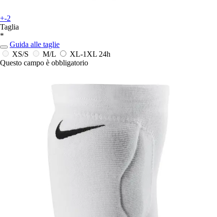
+-2
Taglia
*
Guida alle taglie
XS/S
M/L
XL-1XL
24h
Questo campo è obbligatorio