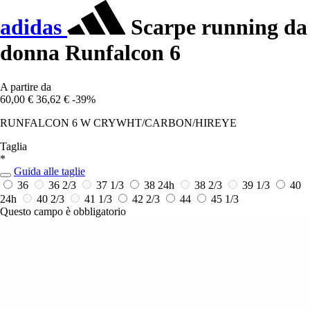
adidas
Scarpe running da
donna Runfalcon 6
A partire da
60,00 €
36,62 €
-39%
RUNFALCON 6 W CRYWHT/CARBON/HIREYE
Taglia
*
Guida alle taglie
36
36 2/3
37 1/3
38
24h
38 2/3
39 1/3
40
24h
40 2/3
41 1/3
42 2/3
44
45 1/3
Questo campo è obbligatorio