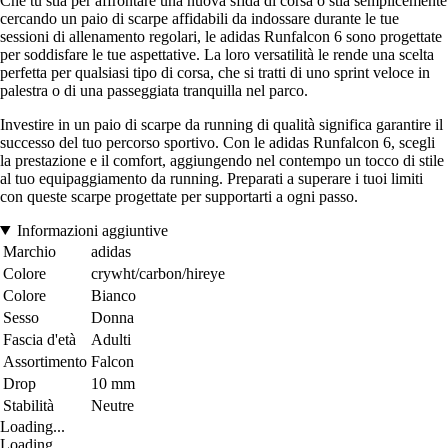
Che tu stia per affrontare una nuova sfida di corsa o stia semplicemente
cercando un paio di scarpe affidabili da indossare durante le tue
sessioni di allenamento regolari, le adidas Runfalcon 6 sono progettate
per soddisfare le tue aspettative. La loro versatilità le rende una scelta
perfetta per qualsiasi tipo di corsa, che si tratti di uno sprint veloce in
palestra o di una passeggiata tranquilla nel parco.
Investire in un paio di scarpe da running di qualità significa garantire il
successo del tuo percorso sportivo. Con le adidas Runfalcon 6, scegli
la prestazione e il comfort, aggiungendo nel contempo un tocco di stile
al tuo equipaggiamento da running. Preparati a superare i tuoi limiti
con queste scarpe progettate per supportarti a ogni passo.
Informazioni aggiuntive
Marchio
adidas
Colore
crywht/carbon/hireye
Colore
Bianco
Sesso
Donna
Fascia d'età
Adulti
Assortimento
Falcon
Drop
10 mm
Stabilità
Neutre
Loading...
Loading...