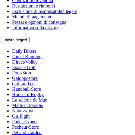
Condizioni di vendita
Restituzioni e rimborsi
Esclusione di responsabilità legale
Metodi di pagamento
Prezzi e opzioni di consegna
Informativa sulla privacy
I nostri negozi
Daily Bikers
Direct Running
Direct-Volley
Espace Golf
Foot-Store
Galoppostore
Golf and co
Handball-Store
House of Rugby
La sellerie de Maé
Made in Paradis
Nauti-wave
On-Fight
Padel-Expert
Pecheur-Store
Pet and Garden