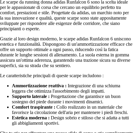
Le scarpe da running donna adidas Runfalcon 6 sono la scelta ideale
per le appassionate di corsa che cercano un equilibrio perfetto tra
comfort, prestazioni e stile. Progettate da adidas, un marchio noto per
la sua innovazione e qualità, queste scarpe sono state appositamente
sviluppate per rispondere alle esigenze delle corridore, che siano
principianti o esperte.
Grazie al loro design moderno, le scarpe adidas Runfalcon 6 uniscono
estetica e funzionalità. Dispongono di un'ammortizzazione efficace che
offre un supporto ottimale a ogni passo, riducendo così la fatica
durante le lunghe sessioni di allenamento. La suola esterna in gomma
assicura un'ottima aderenza, garantendo una trazione sicura su diverse
superfici, sia su strada che su sentiero.
Le caratteristiche principali di queste scarpe includono :
Ammortizzazione reattiva :
Integrazione di una schiuma
leggera che ottimizza l'assorbimento degli impatti.
Supporto laterale :
Progettazione che garantisce un buon
sostegno del piede durante i movimenti dinamici.
Comfort traspirante :
Collo realizzato in un materiale che
favorisce la circolazione dell'aria per mantenere i piedi freschi.
Estetica moderna :
Design sobrio e stiloso che si adatta a tutti
gli abbigliamenti sportivi.