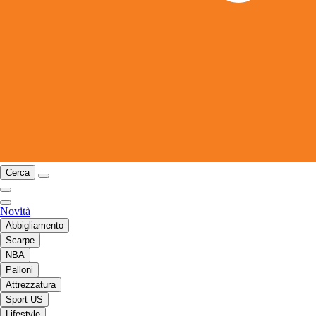
Cerca
Novità
Abbigliamento
Scarpe
NBA
Palloni
Attrezzatura
Sport US
Lifestyle