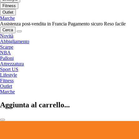
Fitness
Outlet
Marche
Assistenza post-vendita in Francia
Pagamento sicuro
Reso facile
Cerca
Novità
Abbigliamento
Scarpe
NBA
Palloni
Attrezzatura
Sport US
Lifestyle
Fitness
Outlet
Marche
Aggiunta al carrello...