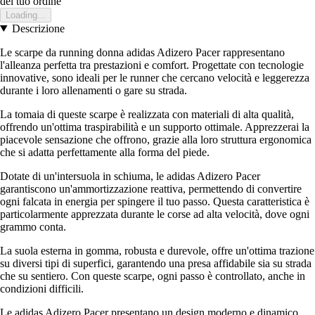
del tuo ordine
Loading...
Descrizione
Le scarpe da running donna adidas Adizero Pacer rappresentano
l'alleanza perfetta tra prestazioni e comfort. Progettate con tecnologie
innovative, sono ideali per le runner che cercano velocità e leggerezza
durante i loro allenamenti o gare su strada.
La tomaia di queste scarpe è realizzata con materiali di alta qualità,
offrendo un'ottima traspirabilità e un supporto ottimale. Apprezzerai la
piacevole sensazione che offrono, grazie alla loro struttura ergonomica
che si adatta perfettamente alla forma del piede.
Dotate di un'intersuola in schiuma, le adidas Adizero Pacer
garantiscono un'ammortizzazione reattiva, permettendo di convertire
ogni falcata in energia per spingere il tuo passo. Questa caratteristica è
particolarmente apprezzata durante le corse ad alta velocità, dove ogni
grammo conta.
La suola esterna in gomma, robusta e durevole, offre un'ottima trazione
su diversi tipi di superfici, garantendo una presa affidabile sia su strada
che su sentiero. Con queste scarpe, ogni passo è controllato, anche in
condizioni difficili.
Le adidas Adizero Pacer presentano un design moderno e dinamico,