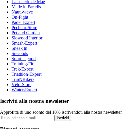
La sellerie de Maé
Made in Paradis
Nauti-wave
On-Fight
Padel-Expert
Pecheur-Store
Pet and Garden
Slowood Interior
Smash-Expert
Sneak'In
Sneakids
Sport is good
Training-Fit
Trek-Expert
Triathlon-Expert
TripNBikers
Vélo-Store
Winter-Expert
Iscriviti alla nostra newsletter
Approfitta di uno sconto del 10% iscrivendoti alla nostra newsletter
Iscriviti