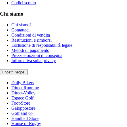
Codici sconto
Chi siamo
Chi siamo?
Contattaci
Condizioni di vendita
Restituzioni e rimborsi
Esclusione di responsabilità legale
Metodi di pagamento
Prezzi e opzioni di consegna
Informativa sulla privacy
I nostri negozi
Daily Bikers
Direct Running
Direct-Volley
Espace Golf
Foot-Store
Galoppostore
Golf and co
Handball-Store
House of Rugby