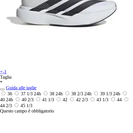
+-1
Taglia
*
Guida alle taglie
36
37 1/3
24h
38
24h
38 2/3
24h
39 1/3
24h
40
24h
40 2/3
41 1/3
42
42 2/3
43 1/3
44
44 2/3
45 1/3
Questo campo è obbligatorio