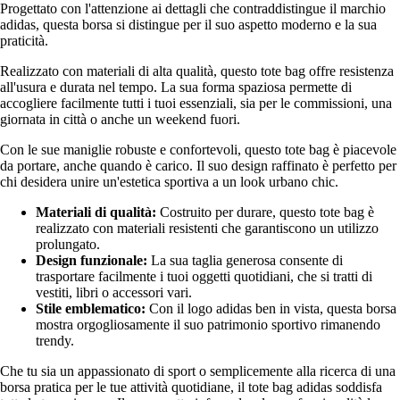
Progettato con l'attenzione ai dettagli che contraddistingue il marchio
adidas, questa borsa si distingue per il suo aspetto moderno e la sua
praticità.
Realizzato con materiali di alta qualità, questo tote bag offre resistenza
all'usura e durata nel tempo. La sua forma spaziosa permette di
accogliere facilmente tutti i tuoi essenziali, sia per le commissioni, una
giornata in città o anche un weekend fuori.
Con le sue maniglie robuste e confortevoli, questo tote bag è piacevole
da portare, anche quando è carico. Il suo design raffinato è perfetto per
chi desidera unire un'estetica sportiva a un look urbano chic.
Materiali di qualità:
Costruito per durare, questo tote bag è
realizzato con materiali resistenti che garantiscono un utilizzo
prolungato.
Design funzionale:
La sua taglia generosa consente di
trasportare facilmente i tuoi oggetti quotidiani, che si tratti di
vestiti, libri o accessori vari.
Stile emblematico:
Con il logo adidas ben in vista, questa borsa
mostra orgogliosamente il suo patrimonio sportivo rimanendo
trendy.
Che tu sia un appassionato di sport o semplicemente alla ricerca di una
borsa pratica per le tue attività quotidiane, il tote bag adidas soddisfa