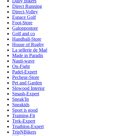
Daily Bikers
Direct Running
Direct-Volley
Espace Golf
Foot-Store
Galoppostore
Golf and co
Handball-Store
House of Rugby
La sellerie de Maé
Made in Paradis
Nauti-wave
On-Fight
Padel-Expert
Pecheur-Store
Pet and Garden
Slowood Interior
Smash-Expert
Sneak'In
Sneakids
Sport is good
Training-Fit
Trek-Expert
Triathlon-Expert
TripNBikers