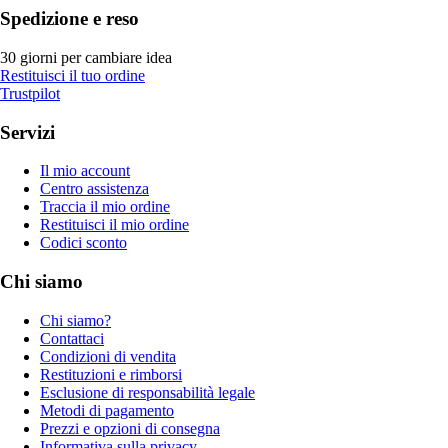
Spedizione e reso
30 giorni per cambiare idea
Restituisci il tuo ordine
Trustpilot
Servizi
Il mio account
Centro assistenza
Traccia il mio ordine
Restituisci il mio ordine
Codici sconto
Chi siamo
Chi siamo?
Contattaci
Condizioni di vendita
Restituzioni e rimborsi
Esclusione di responsabilità legale
Metodi di pagamento
Prezzi e opzioni di consegna
Informativa sulla privacy