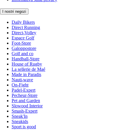
I nostri negozi
Daily Bikers
Direct Running
Direct-Volley
Espace Golf
Foot-Store
Galoppostore
Golf and co
Handball-Store
House of Rugby
La sellerie de Maé
Made in Paradis
Nauti-wave
On-Fight
Padel-Expert
Pecheur-Store
Pet and Garden
Slowood Interior
Smash-Expert
Sneak'In
Sneakids
Sport is good