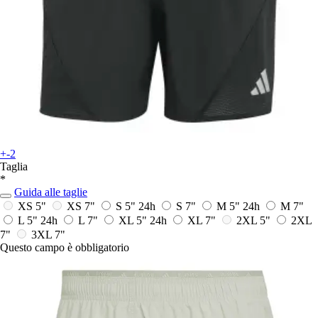
+-2
Taglia
*
Guida alle taglie
XS 5"
XS 7"
S 5"
24h
S 7"
M 5"
24h
M 7"
L 5"
24h
L 7"
XL 5"
24h
XL 7"
2XL 5"
2XL
7"
3XL 7"
Questo campo è obbligatorio