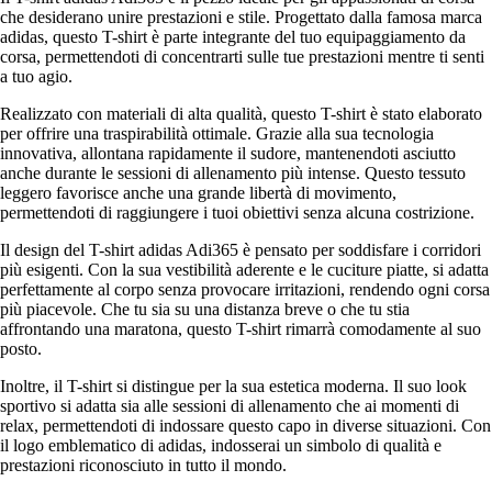
che desiderano unire prestazioni e stile. Progettato dalla famosa marca
adidas, questo T-shirt è parte integrante del tuo equipaggiamento da
corsa, permettendoti di concentrarti sulle tue prestazioni mentre ti senti
a tuo agio.
Realizzato con materiali di alta qualità, questo T-shirt è stato elaborato
per offrire una traspirabilità ottimale. Grazie alla sua tecnologia
innovativa, allontana rapidamente il sudore, mantenendoti asciutto
anche durante le sessioni di allenamento più intense. Questo tessuto
leggero favorisce anche una grande libertà di movimento,
permettendoti di raggiungere i tuoi obiettivi senza alcuna costrizione.
Il design del T-shirt adidas Adi365 è pensato per soddisfare i corridori
più esigenti. Con la sua vestibilità aderente e le cuciture piatte, si adatta
perfettamente al corpo senza provocare irritazioni, rendendo ogni corsa
più piacevole. Che tu sia su una distanza breve o che tu stia
affrontando una maratona, questo T-shirt rimarrà comodamente al suo
posto.
Inoltre, il T-shirt si distingue per la sua estetica moderna. Il suo look
sportivo si adatta sia alle sessioni di allenamento che ai momenti di
relax, permettendoti di indossare questo capo in diverse situazioni. Con
il logo emblematico di adidas, indosserai un simbolo di qualità e
prestazioni riconosciuto in tutto il mondo.