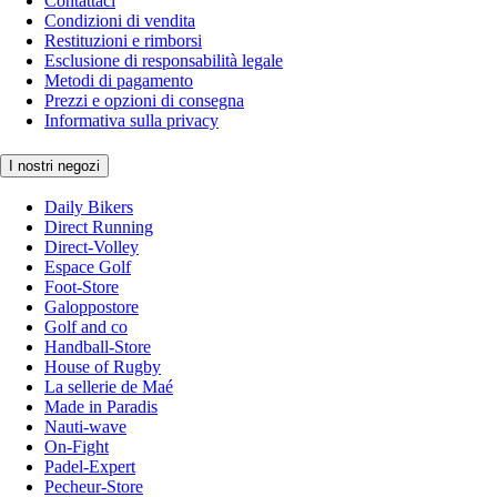
Contattaci
Condizioni di vendita
Restituzioni e rimborsi
Esclusione di responsabilità legale
Metodi di pagamento
Prezzi e opzioni di consegna
Informativa sulla privacy
I nostri negozi
Daily Bikers
Direct Running
Direct-Volley
Espace Golf
Foot-Store
Galoppostore
Golf and co
Handball-Store
House of Rugby
La sellerie de Maé
Made in Paradis
Nauti-wave
On-Fight
Padel-Expert
Pecheur-Store