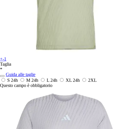
+-1
Taglia
*
Guida alle taglie
S
24h
M
24h
L
24h
XL
24h
2XL
Questo campo è obbligatorio