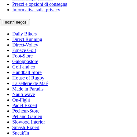
Prezzi e opzioni di consegna
Informativa sulla privacy
I nostri negozi
Daily Bikers
Direct Running
Direct-Volley
Espace Golf
Foot-Store
Galoppostore
Golf and co
Handball-Store
House of Rugby
La sellerie de Maé
Made in Paradis
Nauti-wave
On-Fight
Padel-Expert
Pecheur-Store
Pet and Garden
Slowood Interior
Smash-Expert
Sneak'In