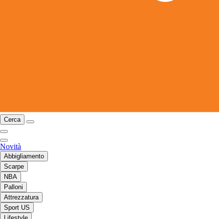
Cerca
Novità
Abbigliamento
Scarpe
NBA
Palloni
Attrezzatura
Sport US
Lifestyle