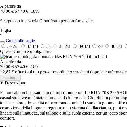
A partire da
70,00 €
57,40 €
-18%
Scarpe con intersuola Cloudfoam per comfort e stile.
Taglia
*
Guida alle taglie
36 2/3
37 1/3
38
38 2/3
39 1/3
40
40 2/3
Questo campo è obbligatorio
A partire da
70,00 €
57,40 €
-18%
+2,87 €
offerti sul tuo prossimo ordine
Accreditati dopo la conferma de
Loading...
Descrizione
Fai un salto nel passato con un tocco moderno. Le RUN 70S 2.0 SHOES u
casual streetwear. Dotate di una suola intermedia Cloudfoam per un'espe
tu stia esplorando la città o incontrando amici, la suola in gomma offre
costruzione della linguetta regolare e un sistema di allacciatura, puoi re
lineare sulla linguetta, sul tallone e sulla suola esterna per un tocco spo
comfort.