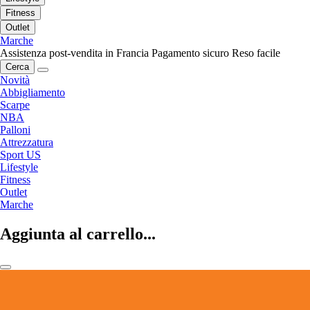
Fitness
Outlet
Marche
Assistenza post-vendita in Francia
Pagamento sicuro
Reso facile
Cerca
Novità
Abbigliamento
Scarpe
NBA
Palloni
Attrezzatura
Sport US
Lifestyle
Fitness
Outlet
Marche
Aggiunta al carrello...