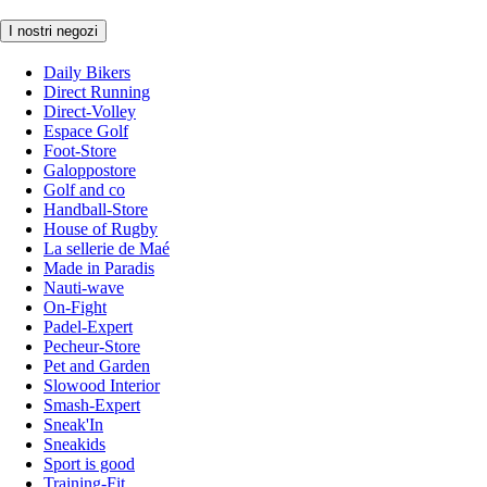
I nostri negozi
Daily Bikers
Direct Running
Direct-Volley
Espace Golf
Foot-Store
Galoppostore
Golf and co
Handball-Store
House of Rugby
La sellerie de Maé
Made in Paradis
Nauti-wave
On-Fight
Padel-Expert
Pecheur-Store
Pet and Garden
Slowood Interior
Smash-Expert
Sneak'In
Sneakids
Sport is good
Training-Fit