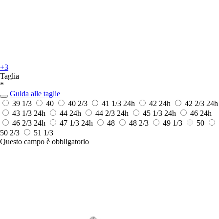
+3
Taglia
*
Guida alle taglie
39 1/3
40
40 2/3
41 1/3
24h
42
24h
42 2/3
24h
43 1/3
24h
44
24h
44 2/3
24h
45 1/3
24h
46
24h
46 2/3
24h
47 1/3
24h
48
48 2/3
49 1/3
50
50 2/3
51 1/3
Questo campo è obbligatorio