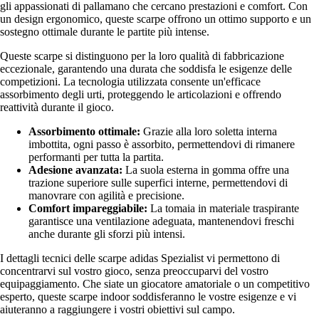
gli appassionati di pallamano che cercano prestazioni e comfort. Con
un design ergonomico, queste scarpe offrono un ottimo supporto e un
sostegno ottimale durante le partite più intense.
Queste scarpe si distinguono per la loro qualità di fabbricazione
eccezionale, garantendo una durata che soddisfa le esigenze delle
competizioni. La tecnologia utilizzata consente un'efficace
assorbimento degli urti, proteggendo le articolazioni e offrendo
reattività durante il gioco.
Assorbimento ottimale:
Grazie alla loro soletta interna
imbottita, ogni passo è assorbito, permettendovi di rimanere
performanti per tutta la partita.
Adesione avanzata:
La suola esterna in gomma offre una
trazione superiore sulle superfici interne, permettendovi di
manovrare con agilità e precisione.
Comfort impareggiabile:
La tomaia in materiale traspirante
garantisce una ventilazione adeguata, mantenendovi freschi
anche durante gli sforzi più intensi.
I dettagli tecnici delle scarpe adidas Spezialist vi permettono di
concentrarvi sul vostro gioco, senza preoccuparvi del vostro
equipaggiamento. Che siate un giocatore amatoriale o un competitivo
esperto, queste scarpe indoor soddisferanno le vostre esigenze e vi
aiuteranno a raggiungere i vostri obiettivi sul campo.