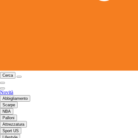
Cerca
Novità
Abbigliamento
Scarpe
NBA
Palloni
Attrezzatura
Sport US
Lifestyle