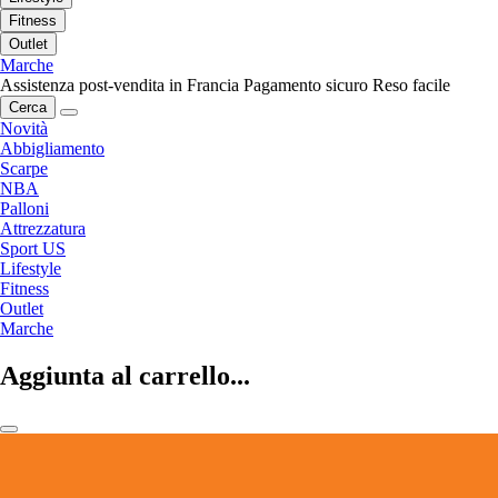
Fitness
Outlet
Marche
Assistenza post-vendita in Francia
Pagamento sicuro
Reso facile
Cerca
Novità
Abbigliamento
Scarpe
NBA
Palloni
Attrezzatura
Sport US
Lifestyle
Fitness
Outlet
Marche
Aggiunta al carrello...