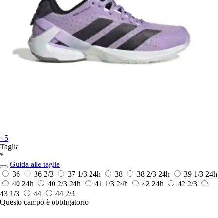
+5
Taglia
*
Guida alle taglie
36
36 2/3
37 1/3
24h
38
38 2/3
24h
39 1/3
24h
40
24h
40 2/3
24h
41 1/3
24h
42
24h
42 2/3
43 1/3
44
44 2/3
Questo campo è obbligatorio