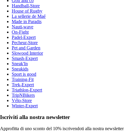
Golf and co
Handball-Store
House of Rugby
La sellerie de Maé
Made in Paradis
Nauti-wave
On-Fight
Padel-Expert
Pecheur-Store
Pet and Garden
Slowood Interior
Smash-Expert
Sneak'In
Sneakids
Sport is good
Training-Fit
Trek-Expert
Triathlon-Expert
TripNBikers
Vélo-Store
Winter-Expert
Iscriviti alla nostra newsletter
Approfitta di uno sconto del 10% iscrivendoti alla nostra newsletter