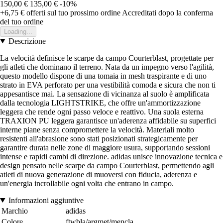
150,00 €
135,00 €
-10%
+6,75 €
offerti sul tuo prossimo ordine
Accreditati dopo la conferma
del tuo ordine
Loading...
Descrizione
La velocità definisce le scarpe da campo Courterblast, progettate per
gli atleti che dominano il terreno. Nata da un impegno verso l'agilità,
questo modello dispone di una tomaia in mesh traspirante e di uno
strato in EVA perforato per una vestibilità comoda e sicura che non ti
appesantisce mai. La sensazione di vicinanza al suolo è amplificata
dalla tecnologia LIGHTSTRIKE, che offre un'ammortizzazione
leggera che rende ogni passo veloce e reattivo. Una suola esterna
TRAXION PU leggera garantisce un'aderenza affidabile su superfici
interne piane senza compromettere la velocità. Materiali molto
resistenti all'abrasione sono stati posizionati strategicamente per
garantire durata nelle zone di maggiore usura, supportando sessioni
intense e rapidi cambi di direzione. adidas unisce innovazione tecnica e
design pensato nelle scarpe da campo Courterblast, permettendo agli
atleti di nuova generazione di muoversi con fiducia, aderenza e
un'energia incrollabile ogni volta che entrano in campo.
Informazioni aggiuntive
Marchio
adidas
Colore
ftwbla/argmet/mencla