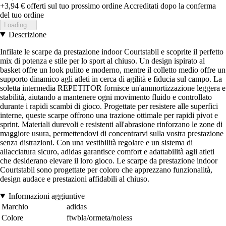
+3,94 €
offerti sul tuo prossimo ordine
Accreditati dopo la conferma
del tuo ordine
Loading...
Descrizione
Infilate le scarpe da prestazione indoor Courtstabil e scoprite il perfetto
mix di potenza e stile per lo sport al chiuso. Un design ispirato al
basket offre un look pulito e moderno, mentre il colletto medio offre un
supporto dinamico agli atleti in cerca di agilità e fiducia sul campo. La
soletta intermedia REPETITOR fornisce un'ammortizzazione leggera e
stabilità, aiutando a mantenere ogni movimento fluido e controllato
durante i rapidi scambi di gioco. Progettate per resistere alle superfici
interne, queste scarpe offrono una trazione ottimale per rapidi pivot e
sprint. Materiali durevoli e resistenti all'abrasione rinforzano le zone di
maggiore usura, permettendovi di concentrarvi sulla vostra prestazione
senza distrazioni. Con una vestibilità regolare e un sistema di
allacciatura sicuro, adidas garantisce comfort e adattabilità agli atleti
che desiderano elevare il loro gioco. Le scarpe da prestazione indoor
Courtstabil sono progettate per coloro che apprezzano funzionalità,
design audace e prestazioni affidabili al chiuso.
Informazioni aggiuntive
Marchio
adidas
Colore
ftwbla/ormeta/noiess