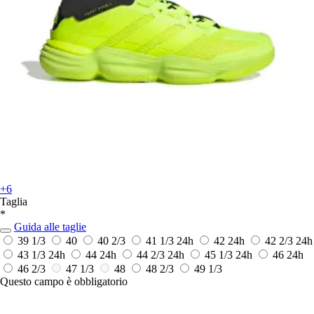
+6
Taglia
*
Guida alle taglie
39 1/3
40
40 2/3
41 1/3
24h
42
24h
42 2/3
24h
43 1/3
24h
44
24h
44 2/3
24h
45 1/3
24h
46
24h
46 2/3
47 1/3
48
48 2/3
49 1/3
Questo campo è obbligatorio