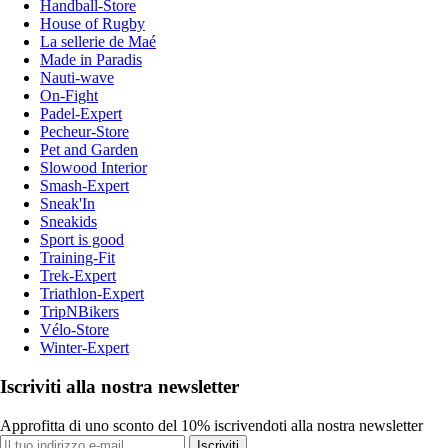
Handball-Store
House of Rugby
La sellerie de Maé
Made in Paradis
Nauti-wave
On-Fight
Padel-Expert
Pecheur-Store
Pet and Garden
Slowood Interior
Smash-Expert
Sneak'In
Sneakids
Sport is good
Training-Fit
Trek-Expert
Triathlon-Expert
TripNBikers
Vélo-Store
Winter-Expert
Iscriviti alla nostra newsletter
Approfitta di uno sconto del 10% iscrivendoti alla nostra newsletter
Iscriviti