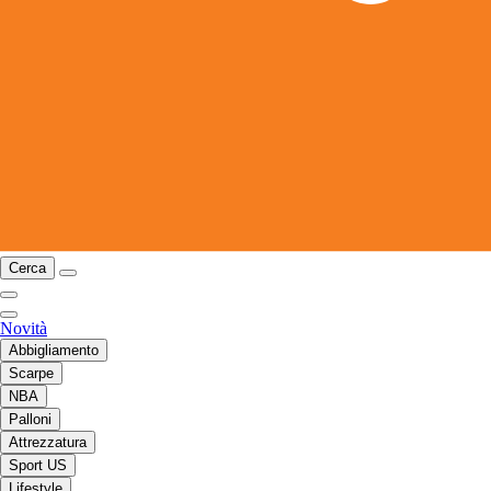
Cerca
Novità
Abbigliamento
Scarpe
NBA
Palloni
Attrezzatura
Sport US
Lifestyle