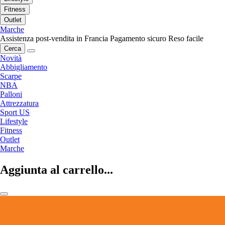
Fitness
Outlet
Marche
Assistenza post-vendita in Francia
Pagamento sicuro
Reso facile
Cerca
Novità
Abbigliamento
Scarpe
NBA
Palloni
Attrezzatura
Sport US
Lifestyle
Fitness
Outlet
Marche
Aggiunta al carrello...