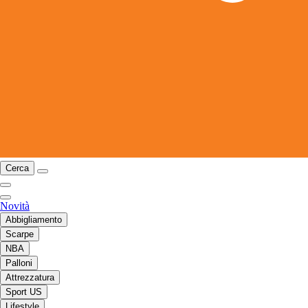
Cerca
Novità
Abbigliamento
Scarpe
NBA
Palloni
Attrezzatura
Sport US
Lifestyle