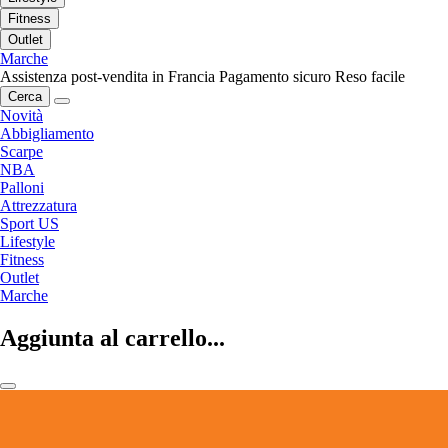
Fitness
Outlet
Marche
Assistenza post-vendita in Francia
Pagamento sicuro
Reso facile
Cerca
Novità
Abbigliamento
Scarpe
NBA
Palloni
Attrezzatura
Sport US
Lifestyle
Fitness
Outlet
Marche
Aggiunta al carrello...