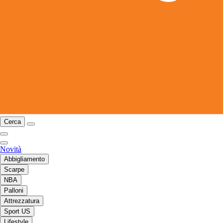
Cerca
Novità
Abbigliamento
Scarpe
NBA
Palloni
Attrezzatura
Sport US
Lifestyle