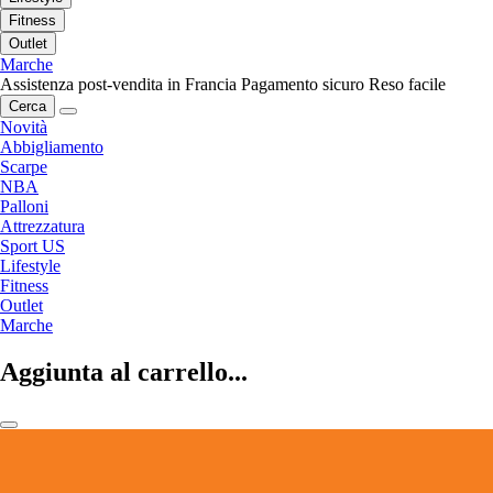
Fitness
Outlet
Marche
Assistenza post-vendita in Francia
Pagamento sicuro
Reso facile
Cerca
Novità
Abbigliamento
Scarpe
NBA
Palloni
Attrezzatura
Sport US
Lifestyle
Fitness
Outlet
Marche
Aggiunta al carrello...