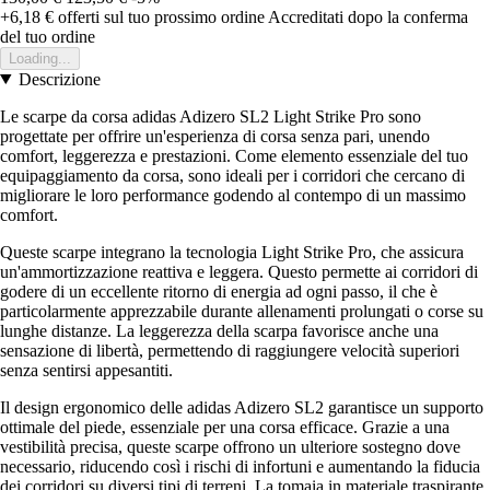
+6,18 €
offerti sul tuo prossimo ordine
Accreditati dopo la conferma
del tuo ordine
Loading...
Descrizione
Le scarpe da corsa adidas Adizero SL2 Light Strike Pro sono
progettate per offrire un'esperienza di corsa senza pari, unendo
comfort, leggerezza e prestazioni. Come elemento essenziale del tuo
equipaggiamento da corsa, sono ideali per i corridori che cercano di
migliorare le loro performance godendo al contempo di un massimo
comfort.
Queste scarpe integrano la tecnologia Light Strike Pro, che assicura
un'ammortizzazione reattiva e leggera. Questo permette ai corridori di
godere di un eccellente ritorno di energia ad ogni passo, il che è
particolarmente apprezzabile durante allenamenti prolungati o corse su
lunghe distanze. La leggerezza della scarpa favorisce anche una
sensazione di libertà, permettendo di raggiungere velocità superiori
senza sentirsi appesantiti.
Il design ergonomico delle adidas Adizero SL2 garantisce un supporto
ottimale del piede, essenziale per una corsa efficace. Grazie a una
vestibilità precisa, queste scarpe offrono un ulteriore sostegno dove
necessario, riducendo così i rischi di infortuni e aumentando la fiducia
dei corridori su diversi tipi di terreni. La tomaia in materiale traspirante