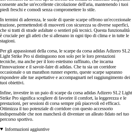
consente anche un'eccellente circolazione dell'aria, mantenendo i tuoi
piedi freschi e comodi senza compromettere lo stile.
In termini di aderenza, le suole di queste scarpe offrono un'eccezionale
trazione, permettendoti di muoverti con sicurezza su diverse superfici,
che si tratti di strade asfaltate o sentieri più tecnici. Questa funzionalità
è cruciale per gli atleti che si allenano in ogni tipo di clima e in tutte le
stagioni.
Per gli appassionati della corsa, le scarpe da corsa adidas Adizero SL2
Light Strike Pro si distinguono non solo per le loro prestazioni
tecniche, ma anche per il loro estetismo raffinato, che incarna
l'innovazione e il savoir-faire di adidas. Che tu sia un corridore
occasionale o un marathon runner esperto, queste scarpe sapranno
rispondere alle tue aspettative e accompagnarti nel raggiungimento dei
tuoi obiettivi.
Infine, investire in un paio di scarpe da corsa adidas Adizero SL2 Light
Strike Pro significa scegliere di favorire il comfort, la leggerezza e le
prestazioni, per sessioni di corsa sempre più piacevoli ed efficaci.
Ottimizza il tuo potenziale di corridore con questo accessorio
indispensabile che non mancherà di diventare un alleato fidato nel tuo
percorso sportivo.
Informazioni aggiuntive