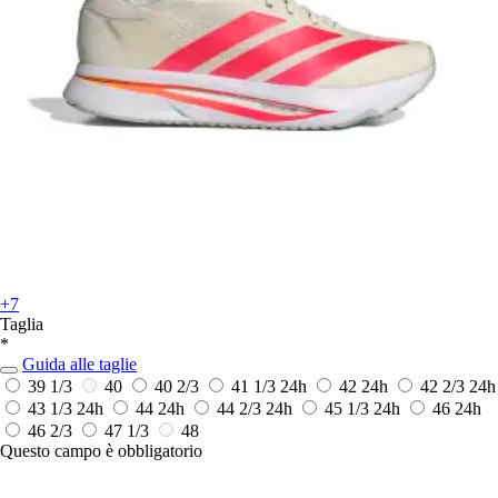
+7
Taglia
*
Guida alle taglie
39 1/3
40
40 2/3
41 1/3
24h
42
24h
42 2/3
24h
43 1/3
24h
44
24h
44 2/3
24h
45 1/3
24h
46
24h
46 2/3
47 1/3
48
Questo campo è obbligatorio