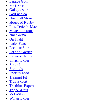
Espace Golf
Foot-Store
Galoppostore
Golf and co
Handball-Store
House of Rugby
La sellerie de Maé
Made in Paradis
Nauti-wave
On-Fight
Padel-Expert
Pecheur-Store
Pet and Garden
Slowood Interior
Smash-Expert
Sneak'In
Sneakids
Sport is good
Training-Fit
Trek-Expert
Triathlon-Expert
TripNBikers
Vélo-Store
Winter-Expert