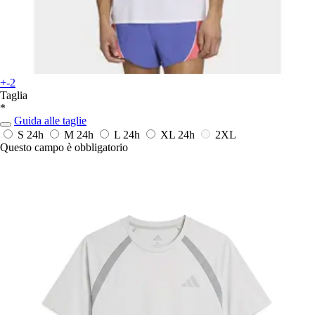
+-2
Taglia
*
Guida alle taglie
S
24h
M
24h
L
24h
XL
24h
2XL
Questo campo è obbligatorio