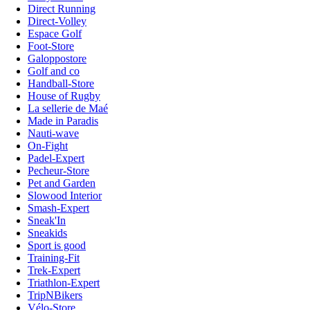
Direct Running
Direct-Volley
Espace Golf
Foot-Store
Galoppostore
Golf and co
Handball-Store
House of Rugby
La sellerie de Maé
Made in Paradis
Nauti-wave
On-Fight
Padel-Expert
Pecheur-Store
Pet and Garden
Slowood Interior
Smash-Expert
Sneak'In
Sneakids
Sport is good
Training-Fit
Trek-Expert
Triathlon-Expert
TripNBikers
Vélo-Store