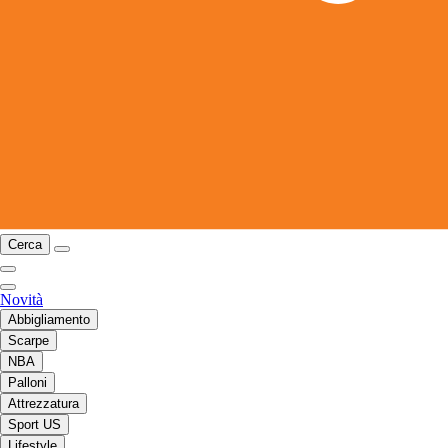
Cerca
Novità
Abbigliamento
Scarpe
NBA
Palloni
Attrezzatura
Sport US
Lifestyle