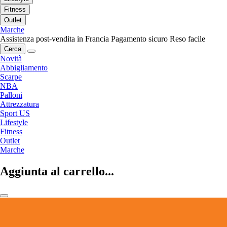
Fitness
Outlet
Marche
Assistenza post-vendita in Francia
Pagamento sicuro
Reso facile
Cerca
Novità
Abbigliamento
Scarpe
NBA
Palloni
Attrezzatura
Sport US
Lifestyle
Fitness
Outlet
Marche
Aggiunta al carrello...