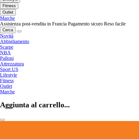
Fitness
Outlet
Marche
Assistenza post-vendita in Francia
Pagamento sicuro
Reso facile
Cerca
Novità
Abbigliamento
Scarpe
NBA
Palloni
Attrezzatura
Sport US
Lifestyle
Fitness
Outlet
Marche
Aggiunta al carrello...