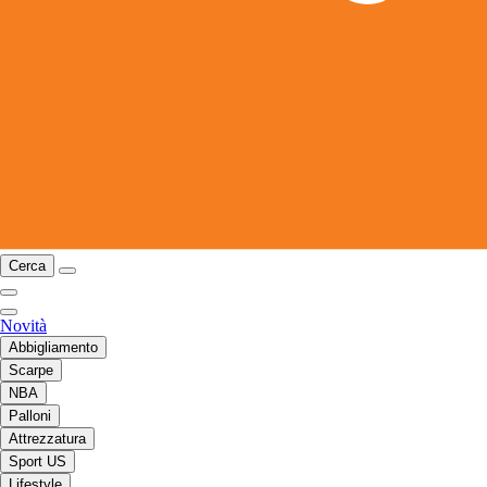
Cerca
Novità
Abbigliamento
Scarpe
NBA
Palloni
Attrezzatura
Sport US
Lifestyle