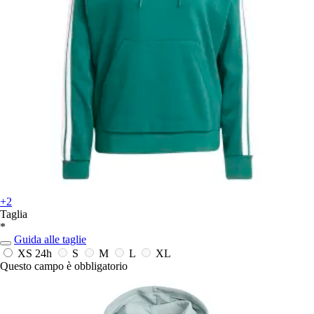
+2
Taglia
*
Guida alle taglie
XS
24h
S
M
L
XL
Questo campo è obbligatorio