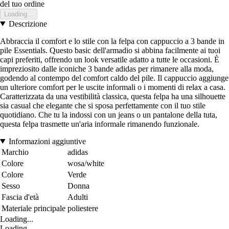
del tuo ordine
Loading...
Descrizione
Abbraccia il comfort e lo stile con la felpa con cappuccio a 3 bande in
pile Essentials. Questo basic dell'armadio si abbina facilmente ai tuoi
capi preferiti, offrendo un look versatile adatto a tutte le occasioni. È
impreziosito dalle iconiche 3 bande adidas per rimanere alla moda,
godendo al contempo del comfort caldo del pile. Il cappuccio aggiunge
un ulteriore comfort per le uscite informali o i momenti di relax a casa.
Caratterizzata da una vestibilità classica, questa felpa ha una silhouette
sia casual che elegante che si sposa perfettamente con il tuo stile
quotidiano. Che tu la indossi con un jeans o un pantalone della tuta,
questa felpa trasmette un'aria informale rimanendo funzionale.
Informazioni aggiuntive
Marchio
adidas
Colore
wosa/white
Colore
Verde
Sesso
Donna
Fascia d'età
Adulti
Materiale principale
poliestere
Loading...
Loading...