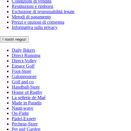
Condizioni di vendita
Restituzioni e rimborsi
Esclusione di responsabilità legale
Metodi di pagamento
Prezzi e opzioni di consegna
Informativa sulla privacy
I nostri negozi
Daily Bikers
Direct Running
Direct-Volley
Espace Golf
Foot-Store
Galoppostore
Golf and co
Handball-Store
House of Rugby
La sellerie de Maé
Made in Paradis
Nauti-wave
On-Fight
Padel-Expert
Pecheur-Store
Pet and Garden