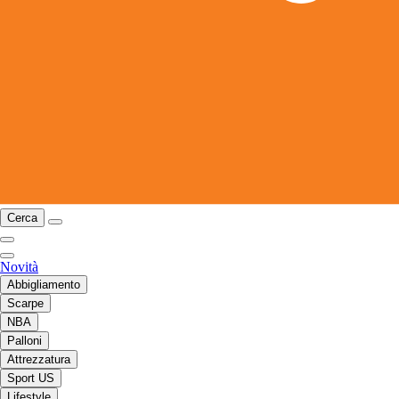
Cerca
Novità
Abbigliamento
Scarpe
NBA
Palloni
Attrezzatura
Sport US
Lifestyle