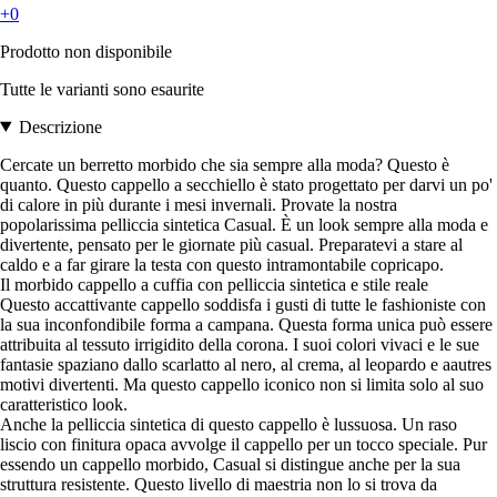
+0
Prodotto non disponibile
Tutte le varianti sono esaurite
Descrizione
Cercate un berretto morbido che sia sempre alla moda? Questo è
quanto. Questo cappello a secchiello è stato progettato per darvi un po'
di calore in più durante i mesi invernali. Provate la nostra
popolarissima pelliccia sintetica Casual. È un look sempre alla moda e
divertente, pensato per le giornate più casual. Preparatevi a stare al
caldo e a far girare la testa con questo intramontabile copricapo.
Il morbido cappello a cuffia con pelliccia sintetica e stile reale
Questo accattivante cappello soddisfa i gusti di tutte le fashioniste con
la sua inconfondibile forma a campana. Questa forma unica può essere
attribuita al tessuto irrigidito della corona. I suoi colori vivaci e le sue
fantasie spaziano dallo scarlatto al nero, al crema, al leopardo e aautres
motivi divertenti. Ma questo cappello iconico non si limita solo al suo
caratteristico look.
Anche la pelliccia sintetica di questo cappello è lussuosa. Un raso
liscio con finitura opaca avvolge il cappello per un tocco speciale. Pur
essendo un cappello morbido, Casual si distingue anche per la sua
struttura resistente. Questo livello di maestria non lo si trova da