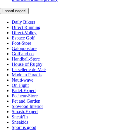
I nostri negozi
Daily Bikers
Direct Running
Direct-Volley
Espace Golf
Foot-Store
Galoppostore
Golf and co
Handball-Store
House of Rugby
La sellerie de Maé
Made in Paradis
Nauti-wave
On-Fight
Padel-Expert
Pecheur-Store
Pet and Garden
Slowood Interior
Smash-Expert
Sneak'In
Sneakids
Sport is good