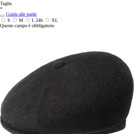
Taglia
*
Guida alle taglie
S
M
L
24h
XL
Questo campo è obbligatorio