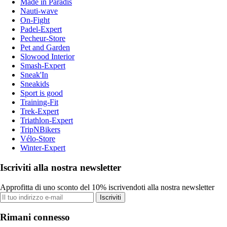
Made in Paradis
Nauti-wave
On-Fight
Padel-Expert
Pecheur-Store
Pet and Garden
Slowood Interior
Smash-Expert
Sneak'In
Sneakids
Sport is good
Training-Fit
Trek-Expert
Triathlon-Expert
TripNBikers
Vélo-Store
Winter-Expert
Iscriviti alla nostra newsletter
Approfitta di uno sconto del 10% iscrivendoti alla nostra newsletter
Iscriviti
Rimani connesso