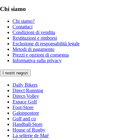
Chi siamo
Chi siamo?
Contattaci
Condizioni di vendita
Restituzioni e rimborsi
Esclusione di responsabilità legale
Metodi di pagamento
Prezzi e opzioni di consegna
Informativa sulla privacy
I nostri negozi
Daily Bikers
Direct Running
Direct-Volley
Espace Golf
Foot-Store
Galoppostore
Golf and co
Handball-Store
House of Rugby
La sellerie de Maé