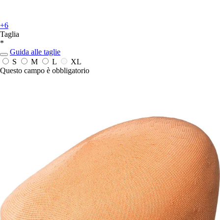
+6
Taglia
*
Guida alle taglie
S
M
L
XL
Questo campo è obbligatorio