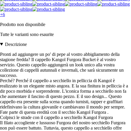
+6
Prodotto non disponibile
Tutte le varianti sono esaurite
Descrizione
Pronti ad aggiungere un po' di pepe al vostro abbigliamento della
stagione fredda? Il cappello Kangol Furgora Bucket è al vostro
servizio. Questo cappello aggiungerà un look unico alla vostra
collezione di cappelli autunnali e invernali, che sarà sicuramente un
successo.
Perché? Perché il cappello a secchiello in pelliccia di Kangol è
realizzato in un elegante misto angora. E la sua finitura in pelliccia è a
dir poco morbida e sorprendente. L'iconica forma a secchiello non fa
che aumentare il fascino di questo pezzo. E il suo design... Questo
cappello era presente sulla scena quando turnisti, rapper e graffitari
ridefinivano la cultura giovanile e cambiavano il mondo per sempre.
Fate parte di questa eredità con il secchio Kangol Furgora .
Colpisci le strade con il cappello a secchiello Kangol Furgora
Il filato accogliente e lussuoso Furgora del nostro secchiello Furgora
non può essere battuto. Tuttavia, questo cappello a secchiello offre