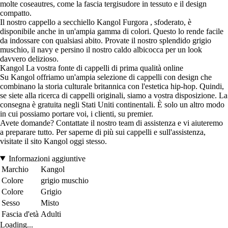
molte coseautres, come la fascia tergisudore in tessuto e il design
compatto.
Il nostro cappello a secchiello Kangol Furgora , sfoderato, è
disponibile anche in un'ampia gamma di colori. Questo lo rende facile
da indossare con qualsiasi abito. Provate il nostro splendido grigio
muschio, il navy e persino il nostro caldo albicocca per un look
davvero delizioso.
Kangol La vostra fonte di cappelli di prima qualità online
Su Kangol offriamo un'ampia selezione di cappelli con design che
combinano la storia culturale britannica con l'estetica hip-hop. Quindi,
se siete alla ricerca di cappelli originali, siamo a vostra disposizione. La
consegna è gratuita negli Stati Uniti continentali. È solo un altro modo
in cui possiamo portare voi, i clienti, su premier.
Avete domande? Contattate il nostro team di assistenza e vi aiuteremo
a preparare tutto. Per saperne di più sui cappelli e sull'assistenza,
visitate il sito Kangol oggi stesso.
Informazioni aggiuntive
Marchio
Kangol
Colore
grigio muschio
Colore
Grigio
Sesso
Misto
Fascia d'età
Adulti
Loading...