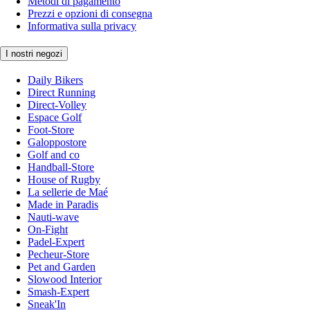
Metodi di pagamento
Prezzi e opzioni di consegna
Informativa sulla privacy
I nostri negozi
Daily Bikers
Direct Running
Direct-Volley
Espace Golf
Foot-Store
Galoppostore
Golf and co
Handball-Store
House of Rugby
La sellerie de Maé
Made in Paradis
Nauti-wave
On-Fight
Padel-Expert
Pecheur-Store
Pet and Garden
Slowood Interior
Smash-Expert
Sneak'In