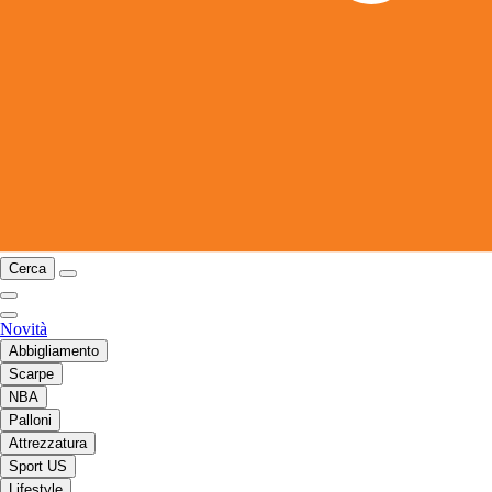
Cerca
Novità
Abbigliamento
Scarpe
NBA
Palloni
Attrezzatura
Sport US
Lifestyle