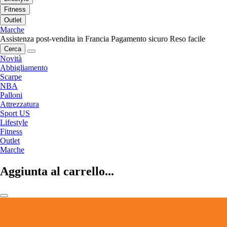
Fitness
Outlet
Marche
Assistenza post-vendita in Francia
Pagamento sicuro
Reso facile
Cerca
Novità
Abbigliamento
Scarpe
NBA
Palloni
Attrezzatura
Sport US
Lifestyle
Fitness
Outlet
Marche
Aggiunta al carrello...