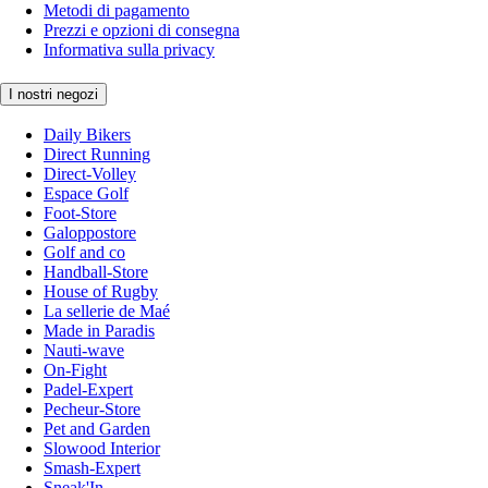
Metodi di pagamento
Prezzi e opzioni di consegna
Informativa sulla privacy
I nostri negozi
Daily Bikers
Direct Running
Direct-Volley
Espace Golf
Foot-Store
Galoppostore
Golf and co
Handball-Store
House of Rugby
La sellerie de Maé
Made in Paradis
Nauti-wave
On-Fight
Padel-Expert
Pecheur-Store
Pet and Garden
Slowood Interior
Smash-Expert
Sneak'In