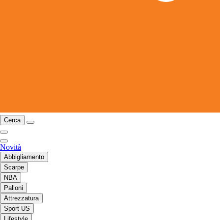
Cerca
Novità
Abbigliamento
Scarpe
NBA
Palloni
Attrezzatura
Sport US
Lifestyle