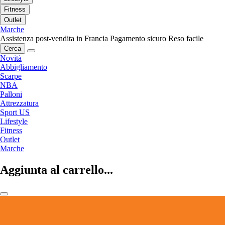
Fitness
Outlet
Marche
Assistenza post-vendita in Francia
Pagamento sicuro
Reso facile
Cerca
Novità
Abbigliamento
Scarpe
NBA
Palloni
Attrezzatura
Sport US
Lifestyle
Fitness
Outlet
Marche
Aggiunta al carrello...