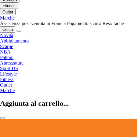
Fitness
Outlet
Marche
Assistenza post-vendita in Francia
Pagamento sicuro
Reso facile
Cerca
Novità
Abbigliamento
Scarpe
NBA
Palloni
Attrezzatura
Sport US
Lifestyle
Fitness
Outlet
Marche
Aggiunta al carrello...