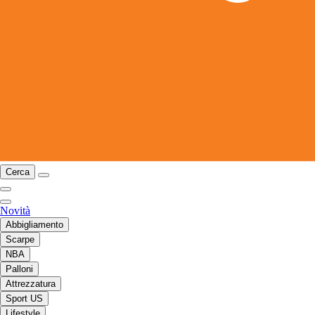
Cerca
Novità
Abbigliamento
Scarpe
NBA
Palloni
Attrezzatura
Sport US
Lifestyle