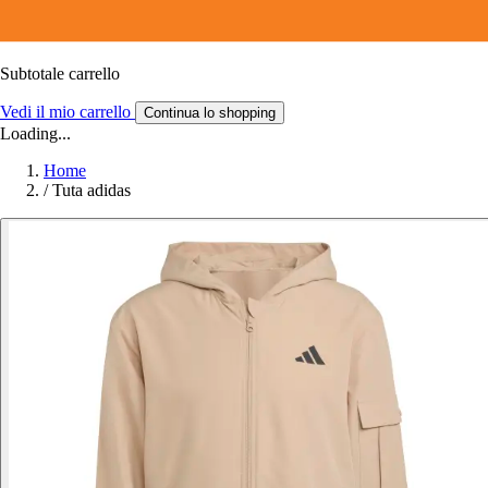
Subtotale carrello
Vedi il mio carrello
Continua lo shopping
Loading...
Home
/
Tuta adidas