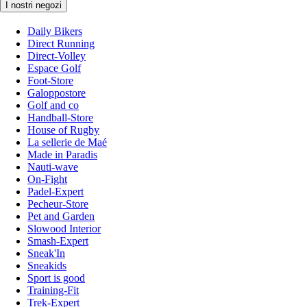
I nostri negozi
Daily Bikers
Direct Running
Direct-Volley
Espace Golf
Foot-Store
Galoppostore
Golf and co
Handball-Store
House of Rugby
La sellerie de Maé
Made in Paradis
Nauti-wave
On-Fight
Padel-Expert
Pecheur-Store
Pet and Garden
Slowood Interior
Smash-Expert
Sneak'In
Sneakids
Sport is good
Training-Fit
Trek-Expert